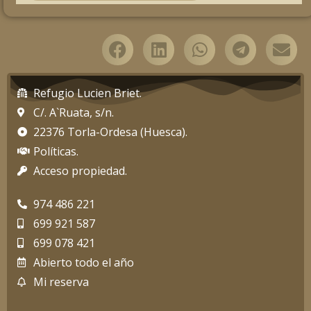
Refugio Lucien Briet.
C/. A`Ruata, s/n.
22376 Torla-Ordesa (Huesca).
Políticas.
Acceso propiedad.
974 486 221
699 921 587
699 078 421
Abierto todo el año
Mi reserva